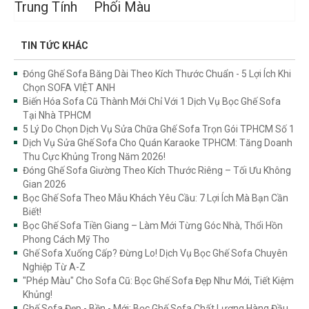
Trung Tính
Phối Màu
TIN TỨC KHÁC
Đóng Ghế Sofa Băng Dài Theo Kích Thước Chuẩn - 5 Lợi Ích Khi
Chọn SOFA VIỆT ANH
Biến Hóa Sofa Cũ Thành Mới Chỉ Với 1 Dịch Vụ Bọc Ghế Sofa
Tại Nhà TPHCM
5 Lý Do Chọn Dịch Vụ Sửa Chữa Ghế Sofa Trọn Gói TPHCM Số 1
Dịch Vụ Sửa Ghế Sofa Cho Quán Karaoke TPHCM: Tăng Doanh
Thu Cực Khủng Trong Năm 2026!
Đóng Ghế Sofa Giường Theo Kích Thước Riêng – Tối Ưu Không
Gian 2026
Bọc Ghế Sofa Theo Mẫu Khách Yêu Cầu: 7 Lợi Ích Mà Bạn Cần
Biết!
Bọc Ghế Sofa Tiền Giang – Làm Mới Từng Góc Nhà, Thổi Hồn
Phong Cách Mỹ Tho
Ghế Sofa Xuống Cấp? Đừng Lo! Dịch Vụ Bọc Ghế Sofa Chuyên
Nghiệp Từ A-Z
"Phép Màu" Cho Sofa Cũ: Bọc Ghế Sofa Đẹp Như Mới, Tiết Kiệm
Khủng!
Ghế Sofa Đẹp - Bền - Mới: Bọc Ghế Sofa Chất Lượng Hàng Đầu,