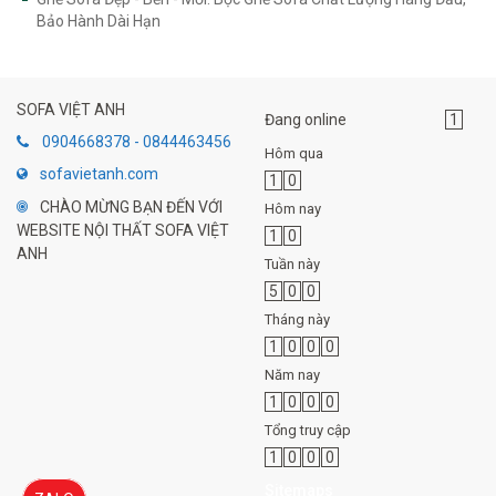
Bảo Hành Dài Hạn
SOFA VIỆT ANH
Đang online
1
0904668378 - 0844463456
Hôm qua
sofavietanh.com
1
0
CHÀO MỪNG BẠN ĐẾN VỚI
Hôm nay
WEBSITE NỘI THẤT SOFA VIỆT
1
0
ANH
Tuần này
5
0
0
Tháng này
1
0
0
0
Năm nay
1
0
0
0
Tổng truy cập
1
0
0
0
Sitemaps