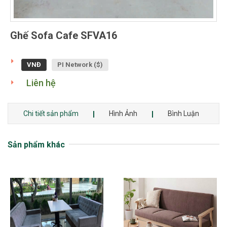
Ghế Sofa Cafe SFVA16
VNĐ
PI Network ($)
Liên hệ
Chi tiết sản phẩm
Hình Ảnh
Bình Luận
Sản phẩm khác