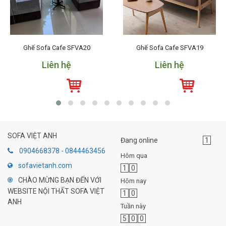
Ghế Sofa Cafe SFVA20
Ghế Sofa Cafe SFVA19
Liên hệ
Liên hệ
SOFA VIỆT ANH
Đang online
1
0904668378 - 0844463456
Hôm qua
sofavietanh.com
1
0
CHÀO MỪNG BẠN ĐẾN VỚI
Hôm nay
WEBSITE NỘI THẤT SOFA VIỆT
1
0
ANH
Tuần này
5
0
0