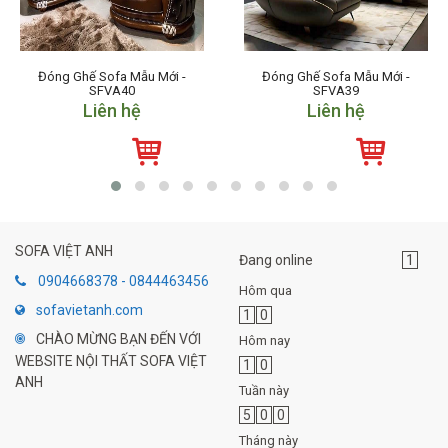
Đóng Ghế Sofa Mẫu Mới -
Đóng Ghế Sofa Mẫu Mới -
SFVA40
SFVA39
Liên hệ
Liên hệ
SOFA VIỆT ANH
Đang online
1
0904668378 - 0844463456
Hôm qua
sofavietanh.com
1
0
CHÀO MỪNG BẠN ĐẾN VỚI
Hôm nay
WEBSITE NỘI THẤT SOFA VIỆT
1
0
ANH
Tuần này
5
0
0
Tháng này