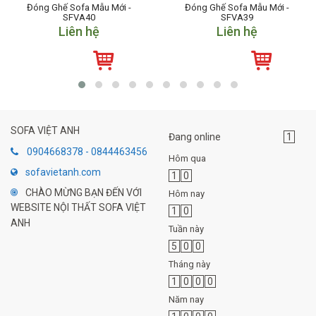
Đóng Ghế Sofa Mẫu Mới -
Đóng Ghế Sofa Mẫu Mới -
SFVA40
SFVA39
Liên hệ
Liên hệ
SOFA VIỆT ANH
Đang online
1
0904668378 - 0844463456
Hôm qua
sofavietanh.com
1
0
CHÀO MỪNG BẠN ĐẾN VỚI
Hôm nay
WEBSITE NỘI THẤT SOFA VIỆT
1
0
ANH
Tuần này
5
0
0
Tháng này
1
0
0
0
Năm nay