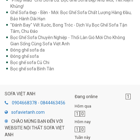
"Phép Màu" Cho Sofa Cũ: Bọc Ghế Sofa Đẹp Như Mới, Tiết Kiệm
Khủng!
Ghế Sofa Đẹp - Bền - Mới: Bọc Ghế Sofa Chất Lượng Hàng Đầu,
Bảo Hành Dài Hạn
"Đánh Bay" Vết Xước, Bong Tróc - Dịch Vụ Bọc Ghế Sofa Tận
Tâm, Chu Đáo
Bọc Ghế Sofa Chuyên Nghiệp - Thổi Làn Gió Mới Cho Không
Gian Sống Cùng Sofa Việt Anh
Đóng ghế sofa da
Đóng ghế sofa
Bọc ghế sofa Củ Chi
Bọc ghế sofa Bình Tân
SOFA VIỆT ANH
Đang online
1
0904668378 - 0844463456
Hôm qua
sofavietanh.com
1
0
CHÀO MỪNG BẠN ĐẾN VỚI
Hôm nay
WEBSITE NỘI THẤT SOFA VIỆT
1
0
ANH
Tuần này