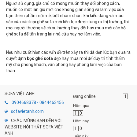
Người sử dụng, gia chủ có mong muốn thay đổi phong cách,
muốn có một làn gió mới cho không gian sống và làm việc của
bạn thêm phần mới mẻ, bớt nhàm chán: khi kiểu dáng và màu
sắc của các loại ghế sofa mới liên tục được tung ra thị trường, thì
mọi người thường sẽ có xu hướng thay đổi hay mua mới các bộ
ghế sofa để tân trang lại nhà cửa hay nơi làm việc.
Nếu như xuất hiện các vấn đề trên xảy ra thì đã đến lúc bạn đưa ra
quyết định
bọc ghế sofa
đẹp hay mua mới để duy trì tính thẩm
mỹ cho phòng khách, văn phòng hay phòng làm việc của bản
thân.
SOFA VIỆT ANH
Đang online
1
0904668378 - 0844463456
Hôm qua
sofavietanh.com
1
0
CHÀO MỪNG BẠN ĐẾN VỚI
Hôm nay
WEBSITE NỘI THẤT SOFA VIỆT
1
0
ANH
Tuần này