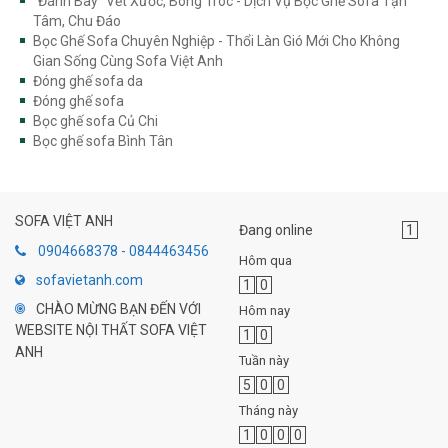
"Đánh Bay" Vết Xước, Bong Tróc - Dịch Vụ Bọc Ghế Sofa Tận
Tâm, Chu Đáo
Bọc Ghế Sofa Chuyên Nghiệp - Thổi Làn Gió Mới Cho Không
Gian Sống Cùng Sofa Việt Anh
Đóng ghế sofa da
Đóng ghế sofa
Bọc ghế sofa Củ Chi
Bọc ghế sofa Bình Tân
SOFA VIỆT ANH
Đang online
1
0904668378 - 0844463456
Hôm qua
sofavietanh.com
1
0
CHÀO MỪNG BẠN ĐẾN VỚI
Hôm nay
WEBSITE NỘI THẤT SOFA VIỆT
1
0
ANH
Tuần này
5
0
0
Tháng này
1
0
0
0