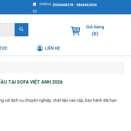
|
Hotline:
0904668378 - 0844463456
Giỏ hàng
(
0
)
 TỨC
LIÊN HỆ
U TẠI SOFA VIỆT ANH 2026
với dịch vụ chuyên nghiệp, chất liệu cao cấp, bảo hành dài hạn.