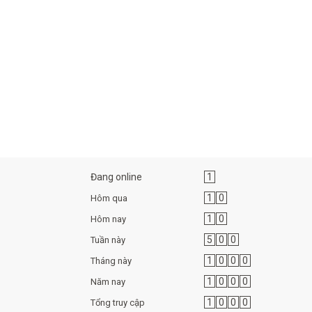
Đang online
1
1
0
Hôm qua
1
0
Hôm nay
5
0
0
Tuần này
1
0
0
0
Tháng này
1
0
0
0
Năm nay
1
0
0
0
Tổng truy cập